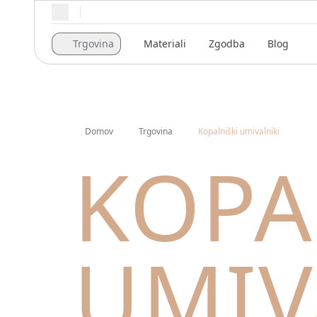
Regionalne nastavitve
Trgovina
Materiali
Zgodba
Blog
Domov
Trgovina
Kopalniški umivalniki
KOPA
UMIV