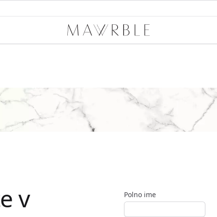
Mawrble
e v
Polno ime