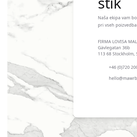
stik
Naša ekipa vam bo
pri vseh poizvedba
Postal address
FIRMA LOVISA MA
Gävlegatan 36b
113 68 Stockholm,
Phone number
+46 (0)720 20
Email
hello@mawrb