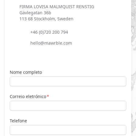
Postal address
FIRMA LOVISA MALMQUIST RENSTIG
Gävlegatan 36b
113 68 Stockholm, Sweden
Phone number
+46 (0)720 200 794
Email
hello@mawrble.com
Nome completo
Correio eletrónico
Telefone