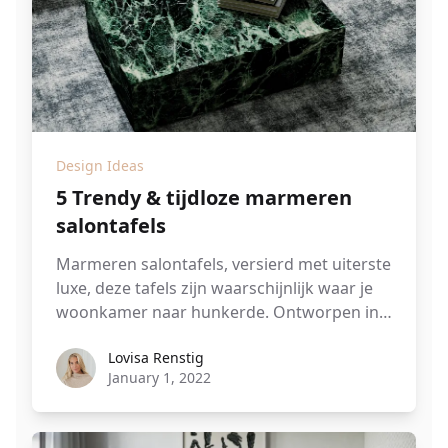
Design Ideas
5 Trendy & tijdloze marmeren
salontafels
Marmeren salontafels, versierd met uiterste
luxe, deze tafels zijn waarschijnlijk waar je
woonkamer naar hunkerde. Ontworpen in
verschillende stijlen, variërend van een
Lovisa Renstig
Lovisa Renstig
cirkel met zachte randen tot simplistische
January 1, 2022
vierkanten en rechthoeken, vult het marmer
de verfijning goed aan en gaat het hand in
hand met elegantie.