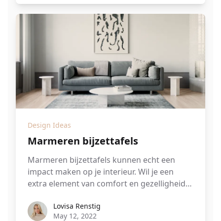
Design Ideas
Marmeren bijzettafels
Marmeren bijzettafels kunnen echt een
impact maken op je interieur. Wil je een
extra element van comfort en gezelligheid
toevoegen? Of een medium om je
Lovisa Renstig
Lovisa Renstig
gedenkwaardige souvenirs en ambachtelijk
May 12, 2022
antiek tentoon te stellen? Zo ja, dan zijn