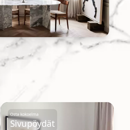
Osta kokoelma
Sivupöydät