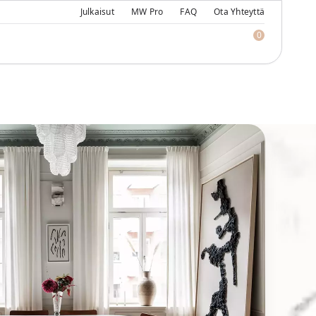
Julkaisut
MW Pro
FAQ
Ota Yhteyttä
0