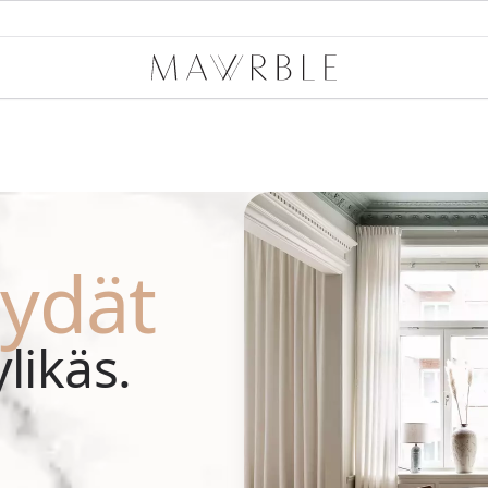
Mawrble
ydät
likäs.