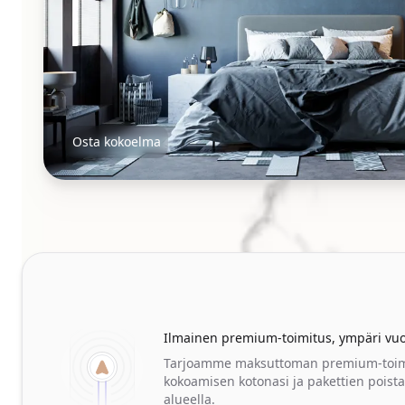
Osta kokoelma
Yöpöydät
Our perks
Ilmainen premium-toimitus, ympäri vu
Tarjoamme maksuttoman premium-toimit
kokoamisen kotonasi ja pakettien poista
alueella.