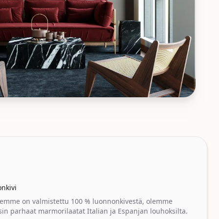
en sarjat
nkivi
teemme on valmistettu 100 % luonnonkivestä, olemme
sin parhaat marmorilaatat Italian ja Espanjan louhoksilta.