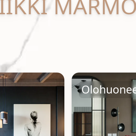
IIKKI MARMO
Olohuonee