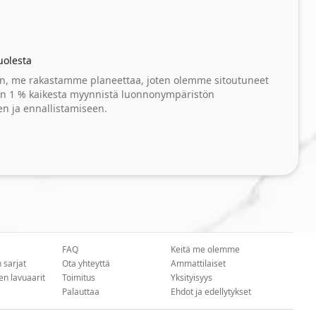
uolesta
in, me rakastamme planeettaa, joten olemme sitoutuneet
an 1 % kaikesta myynnistä luonnonympäristön
en ja ennallistamiseen.
FAQ
Keitä me olemme
 sarjat
Ota yhteyttä
Ammattilaiset
n lavuaarit
Toimitus
Yksityisyys
Palauttaa
Ehdot ja edellytykset