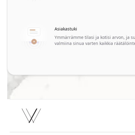
Asiakastuki
Ymmärrämme tilasi ja kotisi arvon, ja 
valmiina sinua varten kaikkia räätälöint
Footer
Facebook
Instagram
Twitter
TikTok