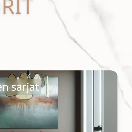
RIT
n sarjat