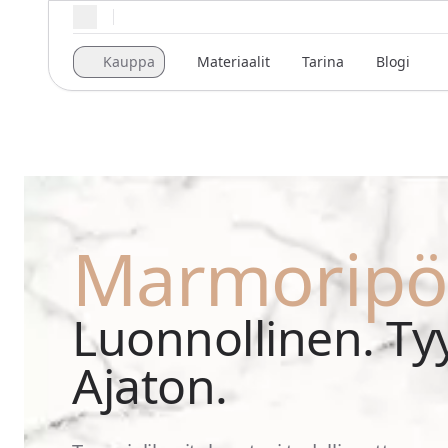
Alueelliset asetukset
Kauppa
Materiaalit
Tarina
Blogi
Marmoripö
Luonnollinen. Tyy
Ajaton.