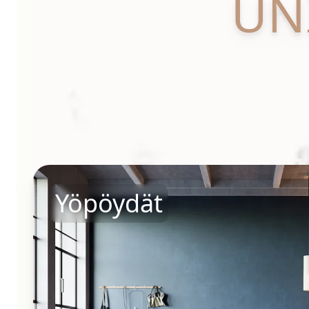
UN
Yöpöydät