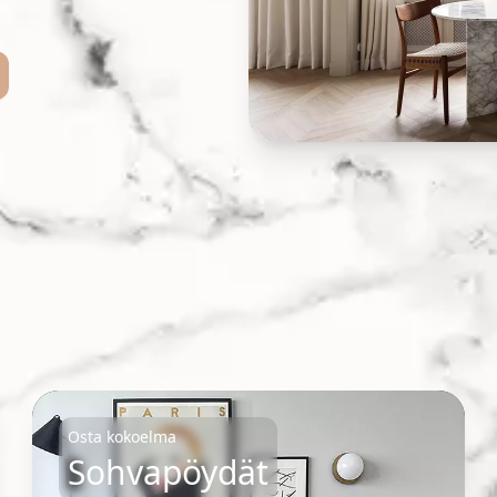
Osta kokoelma
Sohvapöydät