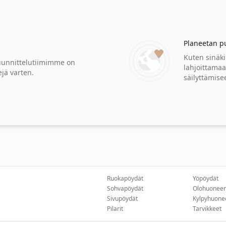
Planeetan p
Kuten sinäk
suunnittelutiimimme on
lahjoittama
ejä varten.
säilyttämise
Ruokapöydät
Yöpöydät
Sohvapöydät
Olohuoneen
Sivupöydät
Kylpyhuonee
Pilarit
Tarvikkeet