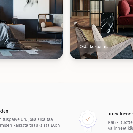
Osta kokoelma
Olohuone
oden
100% luonno
uspalvelun, joka sisältää
Kaikki tuot
misen kaikista tilauksista EU:n
valinneet kä