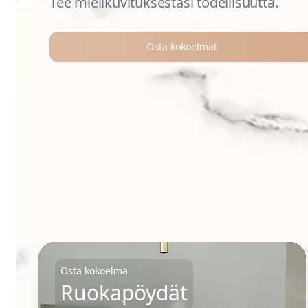
Tee mielikuvituksestasi todellisuutta.
Osta kokoelmat
Kokoelmat
Osta kokoelma
Ruokapöydät