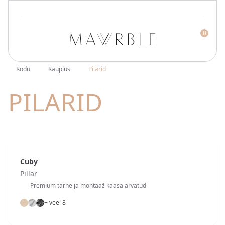
0
Mawrble
Kodu
Kauplus
Pilarid
PILARID
Cuby
Pillar
Premium tarne ja montaaž kaasa arvatud
+ veel 8