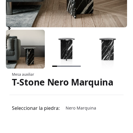
Item
1
of
6
Item
Mesa auxiliar
T-Stone Nero Marquina
1
Información del producto
of
6
Seleccionar la piedra:
Nero Marquina
Elija una opción de piedra
Carrara 100
Arabescato 100
Volakas 100
Caliza Paloma 1