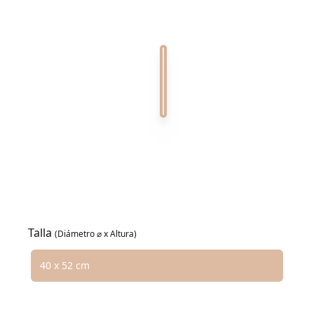
Crema Marfil 100
Calacatta Viola 100
Nero Marquina 100
Coralito 100
Emperador 100
Verde Alpi 100
Verde Guatemala 100
Talla
(Diámetro ⌀ x Altura)
Elija una opción de talla
40 x 52 cm