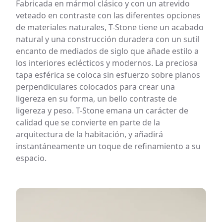
Fabricada en mármol clásico y con un atrevido
LÍQUIDOS: Cualquier líquido que quede en la superficie de una
veteado en contraste con las diferentes opciones
piedra puede penetrar en ella, incluso si está sellada. El
mármol es sensible a las sustancias ácidas, como el zumo de
de materiales naturales, T-Stone tiene un acabado
limón, el vino, el café, el vinagre, etc. Limpie inmediatamente
natural y una construcción duradera con un sutil
los líquidos derramados para evitar que se agrieten o
manchen.
encanto de mediados de siglo que añade estilo a
CALOR: El mármol es resistente al calor, pero recomendamos
los interiores eclécticos y modernos. La preciosa
utilizar un trébede o una almohadilla caliente para proteger la
tapa esférica se coloca sin esfuerzo sobre planos
superficie de sartenes o platos calientes.
perpendiculares colocados para crear una
LIMPIEZA: Utilice un limpiador suave para piedra o jabón
natural y agua tibia para limpiar la superficie. No utilice lejía ni
ligereza en su forma, un bello contraste de
limpiadores fuertes.
ligereza y peso. T-Stone emana un carácter de
SELLADO: Recomendamos sellar el mármol una vez cada 2
calidad que se convierte en parte de la
años, dependiendo del uso.
arquitectura de la habitación, y añadirá
MANCHAS: Al igual que otros materiales naturales como la
madera, el mármol es poroso y puede mancharse. Limpie los
instantáneamente un toque de refinamiento a su
derrames inmediatamente para evitar manchas.
espacio.
RAYADO: El mármol es una piedra relativamente blanda y
puede rayarse. Utiliza posavasos y manteles individuales para
proteger la superficie de arañazos.