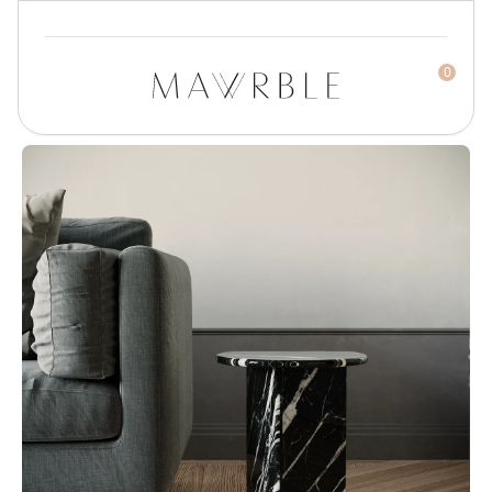
0
Mawrble