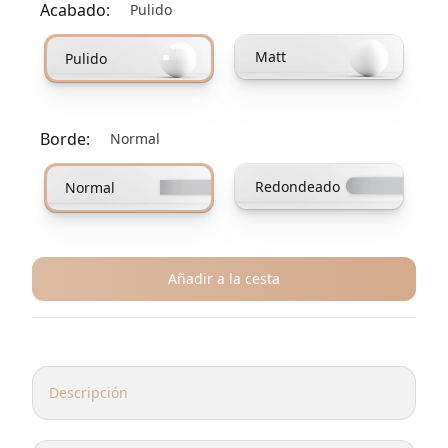
Acabado:
Pulido
Elija una opción de acabado
Matt
Pulido
Borde:
Normal
Elija una opción de borde
Redondeado
Normal
Añadir a la cesta
Más información
Descripción
Con acabados de lujo y detalles táctiles, la mesa auxiliar T-
Stone es un complemento versátil que causará sensación.