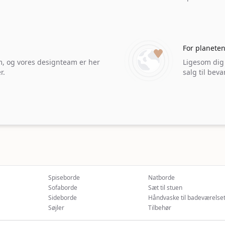
For planete
em, og vores designteam er her
Ligesom dig e
r.
salg til bev
Spiseborde
Natborde
Sofaborde
Sæt til stuen
Sideborde
Håndvaske til badeværelse
Søjler
Tilbehør