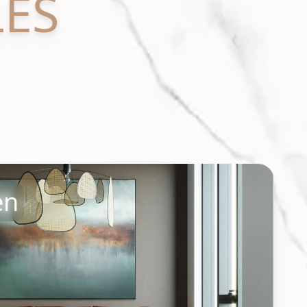
ES
en