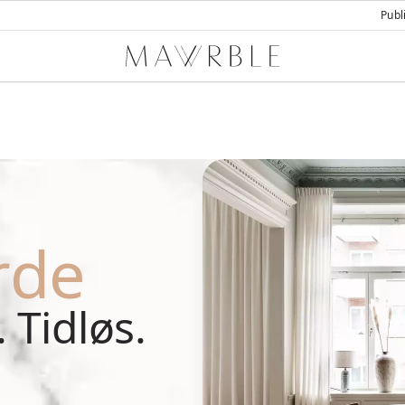
Publ
Mawrble
rde
 Tidløs.