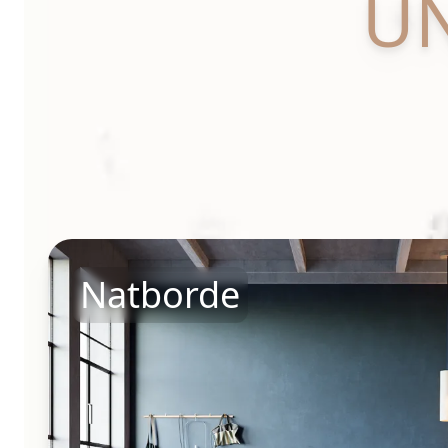
U
Natborde