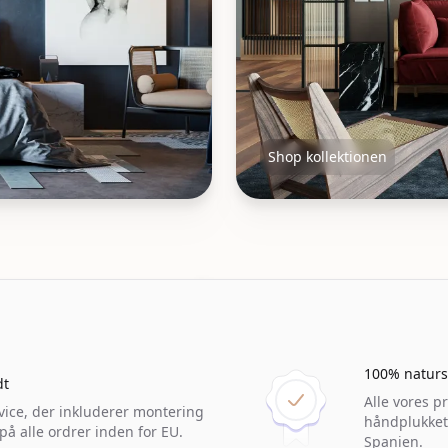
Shop kollektionen
Sæt ti
100% naturs
dt
Alle vores p
vice, der inkluderer montering
håndplukket
å alle ordrer inden for EU.
Spanien.