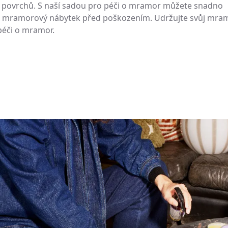
Rozlité tekutiny ihned utřete, abyste zabránili 
 povrchů. S naší sadou pro péči o mramor můžete snadno
svůj mramorový nábytek před poškozením. Udržujte svůj mra
Poškrábání: Mramor je poměrně měkký kámen a
poškrábáním používejte podložky a prostírání.
péči o mramor.