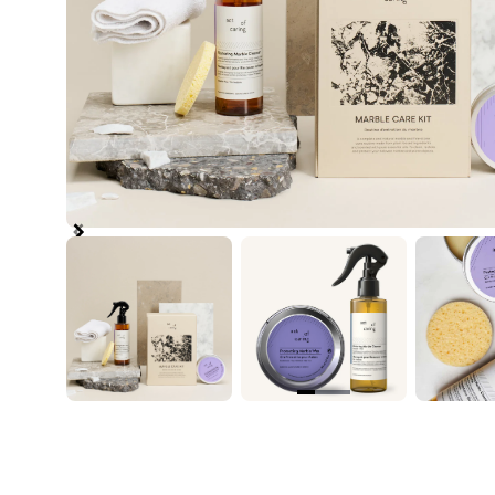
Item
1
of
3
Item
1
of