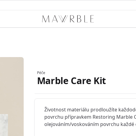
Mawrble
Péče
Marble Care Kit
Informace o výrobku
Životnost materiálu prodloužíte každo
povrchu přípravkem Restoring Marble C
olejováním/voskováním povrchu každé 