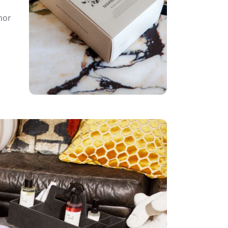
vzniku skvrn.
mor
 může se poškrábat. K ochraně povrchu před