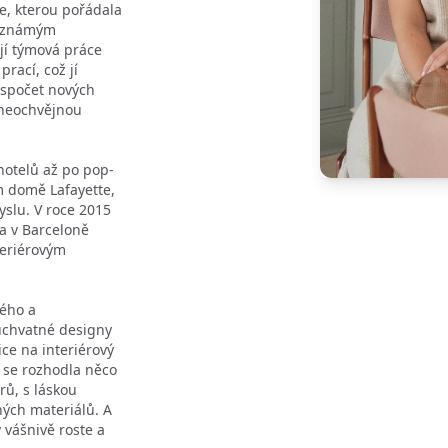
e, kterou pořádala
toznámým
jí týmová práce
rací, což jí
espočet nových
s neochvějnou
hotelů až po pop-
 domě Lafayette,
yslu. V roce 2015
a v Barceloně
nteriérovým
vého a
 úchvatné designy
ice na interiérový
o se rozhodla něco
rů, s láskou
ých materiálů. A
 vášnivě roste a