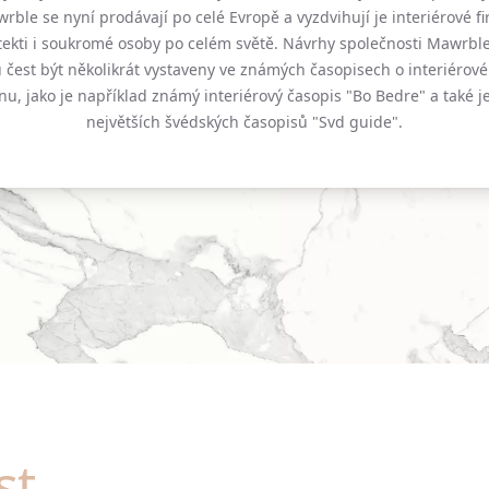
rble se nyní prodávají po celé Evropě a vyzdvihují je interiérové fi
tekti i soukromé osoby po celém světě. Návrhy společnosti Mawrbl
u čest být několikrát vystaveny ve známých časopisech o interiérov
nu, jako je například známý interiérový časopis "Bo Bedre" a také j
největších švédských časopisů "Svd guide".
st