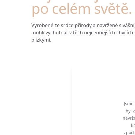
po celém světě.
Vyrobené ze srdce přírody a navržené s vášní, 
mohli vychutnat v těch nejcennějších chvílích
blízkými.
Jsme 
byl 
navrž
k 
zpoch