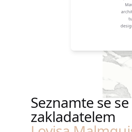
Maw
archi
t
desig
Seznamte se se
zakladatelem
Lovisa Malmqui