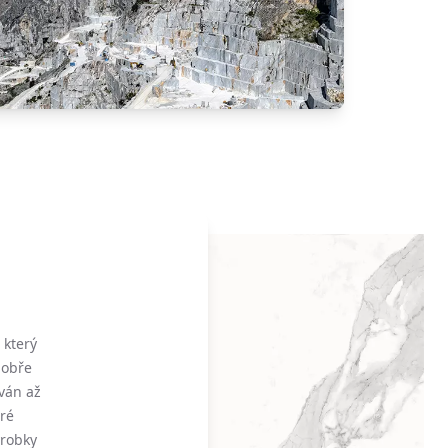
 který
dobře
ván až
eré
ýrobky