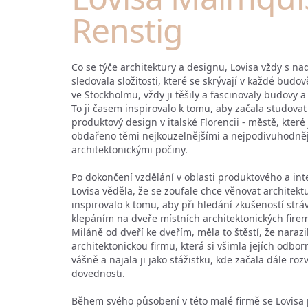
Renstig
Co se týče architektury a designu, Lovisa vždy s na
sledovala složitosti, které se skrývají v každé budov
ve Stockholmu, vždy ji těšily a fascinovaly budovy a
To ji časem inspirovalo k tomu, aby začala studovat 
produktový design v italské Florencii - městě, které
obdařeno těmi nejkouzelnějšími a nejpodivuhodněj
architektonickými počiny.
Po dokončení vzdělání v oblasti produktového a in
Lovisa věděla, že se zoufale chce věnovat architektu
inspirovalo k tomu, aby při hledání zkušeností strá
klepáním na dveře místních architektonických firem
Miláně od dveří ke dveřím, měla to štěstí, že naraz
architektonickou firmu, která si všimla jejích odbor
vášně a najala ji jako stážistku, kde začala dále rozv
dovednosti.
Během svého působení v této malé firmě se Lovisa 