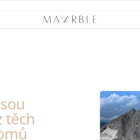
Mawrble
jsou
z těch
lomů