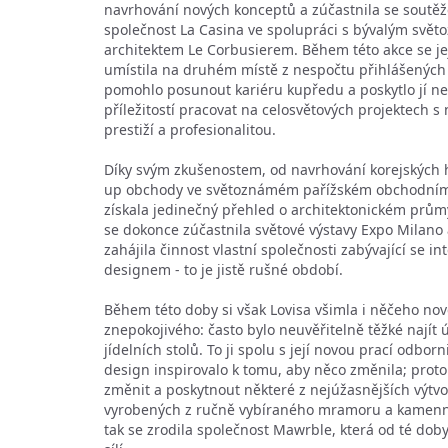
navrhování nových konceptů a zúčastnila se soutěž
společnost La Casina ve spolupráci s bývalým svě
architektem Le Corbusierem. Během této akce se je
umístila na druhém místě z nespočtu přihlášených p
pomohlo posunout kariéru kupředu a poskytlo jí n
příležitostí pracovat na celosvětových projektech 
prestiží a profesionalitou.
Díky svým zkušenostem, od navrhování korejských 
up obchody ve světoznámém pařížském obchodním
získala jedinečný přehled o architektonickém prům
se dokonce zúčastnila světové výstavy Expo Milano 
zahájila činnost vlastní společnosti zabývající se i
designem - to je jistě rušné období.
Během této doby si však Lovisa všimla i něčeho no
znepokojivého: často bylo neuvěřitelně těžké najít
jídelních stolů. To ji spolu s její novou prací odborn
design inspirovalo k tomu, aby něco změnila; prot
změnit a poskytnout některé z nejúžasnějších výtvo
vyrobených z ručně vybíraného mramoru a kamenn
tak se zrodila společnost Mawrble, která od té doby