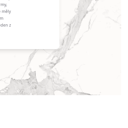
rmy,
e měly
ém
eden z