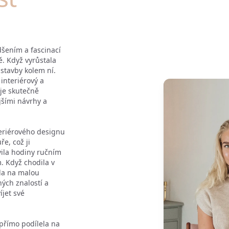
dšením a fascinací
ě. Když vyrůstala
 stavby kolem ní.
interiérový a
 je skutečně
šími návrhy a
teriérového designu
ře, což ji
vila hodiny ručním
. Když chodila v
ila na malou
ných znalostí a
íjet své
přímo podílela na