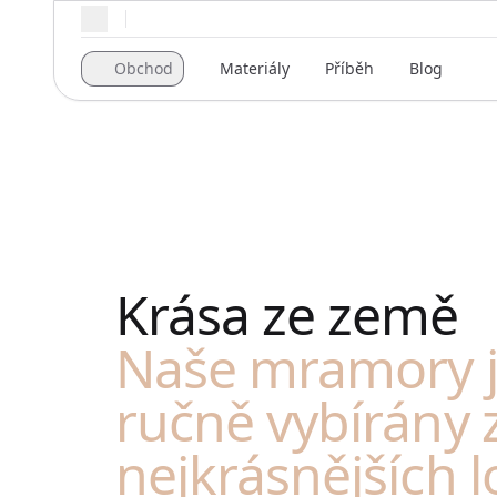
Regionální nastavení
Obchod
Materiály
Příběh
Blog
Krása ze země
Naše mramory 
ručně vybírány 
nejkrásnějších 