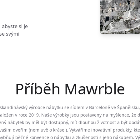
abyste si je
 se svými
Příběh Mawrble
skandinávský výrobce nábytku se sídlem v Barceloně ve Španělsku,
založen v roce 2019. Naše výrobky jsou postaveny na myšlence, že 
ený nábytek by měl být dostupný, mít dlouhou životnost a být dodá
vašim dveřím (nemluvě o kráse!). Vytváříme inovativní produkty, kt
ybňují běžné konvence o nábytku a zkušenosti s jeho nákupem. V