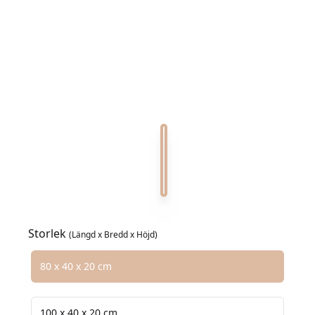
Crema Marfil 0
Calacatta Viola 0
Nero Marquina 0
Coralito 0
Emperador 0
Verde Alpi 0
Verde Guatemala 0
Storlek
(Längd x Bredd x Höjd)
Välj en storlek
80 x 40 x 20 cm
100 x 40 x 20 cm