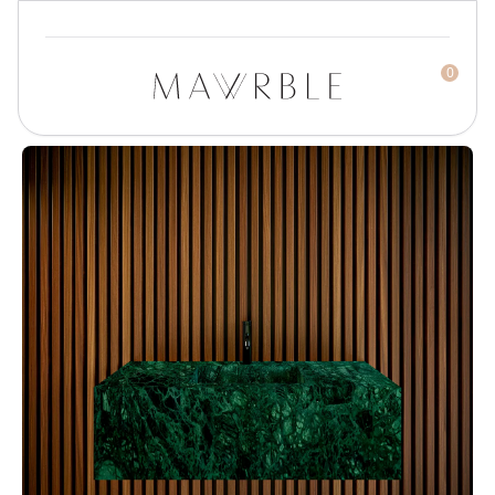
0
Mawrble