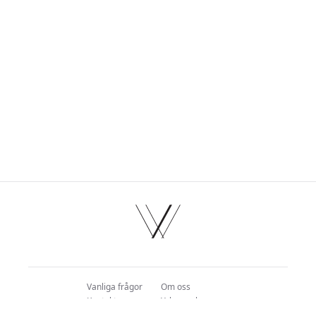
Footer
Facebook
Instagram
Twitter
TikTok
Vanliga frågor
Om oss
Kontakt
Yrkesverksamma
Frakt
Integritet