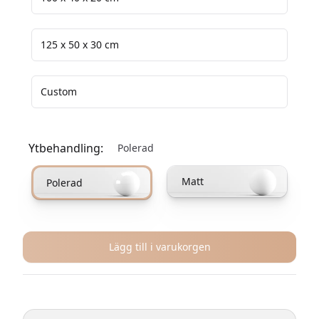
125 x 50 x 30 cm
Custom
Ytbehandling:
Polerad
Välj en ytbehandling
Matt
Polerad
Lägg till i varukorgen
Ytterligare information