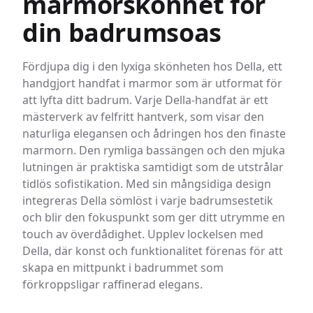
marmorskönhet för
poleringsprodukter av bästa kvalitet för att säkerställa bästa
möjliga finish och hållbarhet för ditt bord.
din badrumsoas
VÄTSKOR: Vätskor som finns kvar på stenytan kan tränga in i
stenen, även om den är förseglad. Marmor är känslig för sura
Fördjupa dig i den lyxiga skönheten hos Della, ett
ämnen, t.ex. citronsaft, vin, kaffe, vinäger etc. Torka
omedelbart upp spill för att undvika etsning eller fläckar.
handgjort handfat i marmor som är utformat för
VÄRME: Marmor är värmetåligt, men vi rekommenderar att du
att lyfta ditt badrum. Varje Della-handfat är ett
använder ett underlägg för att skydda ytan från heta
mästerverk av felfritt hantverk, som visar den
stekpannor eller fläckar.
naturliga elegansen och ådringen hos den finaste
RENGÖRING: Använd ett milt rengöringsmedel för sten eller
naturlig tvål och varmt vatten för att rengöra ytan. Använd inte
marmorn. Den rymliga bassängen och den mjuka
blekmedel eller starka rengöringsmedel.
lutningen är praktiska samtidigt som de utstrålar
SEALING: Vi rekommenderar att du förseglar marmorn
tidlös sofistikation. Med sin mångsidiga design
vartannat år.
integreras Della sömlöst i varje badrumsestetik
FLÄCKOR: Precis som andra naturmaterial, t.ex. trä, är marmor
poröst och kan fläckas. Torka upp spill omedelbart för att
och blir den fokuspunkt som ger ditt utrymme en
undvika fläckar.
touch av överdådighet. Upplev lockelsen med
REPOR: Marmor kan repas. Använd underlägg och
Della, där konst och funktionalitet förenas för att
bordstabletter för att skydda ytan mot repor.
skapa en mittpunkt i badrummet som
förkroppsligar raffinerad elegans.