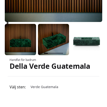
Item
1
of
5
Item
Handfat för badrum
Della Verde Guatemala
1
Produktinformation
of
5
Välj sten:
Verde Guatemala
Välj ett stenalternativ
Carrara 0
Arabescato 0
Volakas 0
Caliza Paloma 0