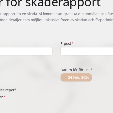
 för skaderapport
att rapportera en skada. Vi kommer att granska din anmälan och åt
nga detaljer som möjligt, inklusive foton av skadan och förpackni
E-post
Datum för förlust
24 Feb, 2026
ler repor
*
len
*