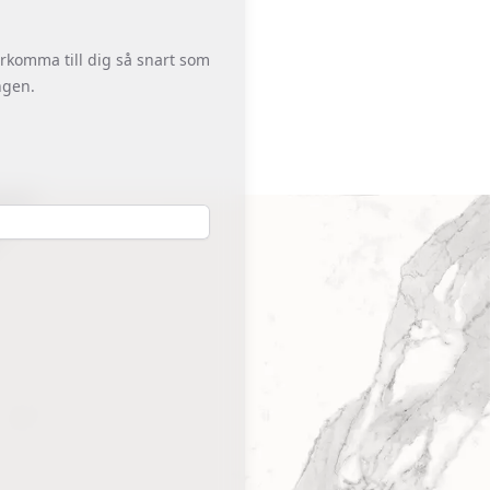
erkomma till dig så snart som
ngen.