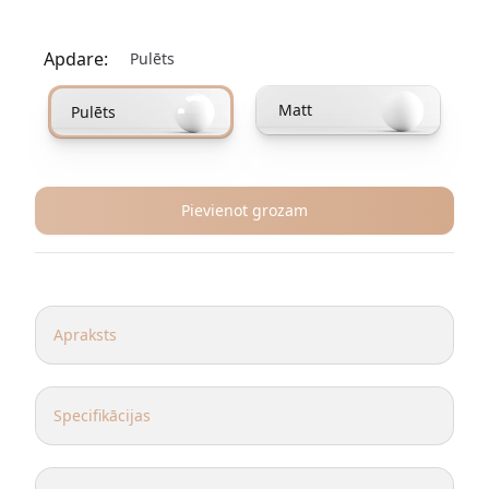
Apdare:
Pulēts
Izvēlieties apdares iespēju
Matt
Pulēts
Pievienot grozam
Papildu informācija
Apraksts
Nodrošiniet pārlaicīgu un gaumīgu interjeru ar Cuby taisnstūra
kafijas galdiņu.
Specifikācijas
Materiāls:
Calacatta Viola
Izmēri:
40 x 80 cm