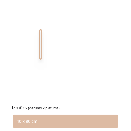
Carrara 1,000
Arabescato 1,000
Volakas 1,000
Caliza Paloma 1
Crema Marfil 1,000
Calacatta Viola 1,000
Nero Marquina 1,000
Coralito 1,000
Emperador 1,000
Verde Alpi 1,000
Verde Guatemala 1,000
Izmērs
(garums x platums)
Izvēlieties izmēru opciju
40 x 80 cm