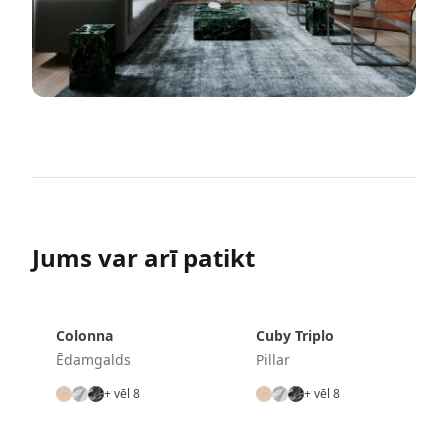
Jums var arī patikt
Colonna
Cuby Triplo
Ēdamgalds
Pillar
+ vēl 8
+ vēl 8