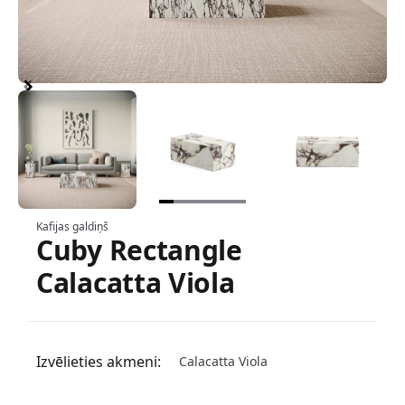
Item
1
of
6
Item
Kafijas galdiņš
Cuby Rectangle
1
Informācija par produktu
of
Calacatta Viola
6
Izvēlieties akmeni:
Calacatta Viola
Izvēlieties akmens opciju