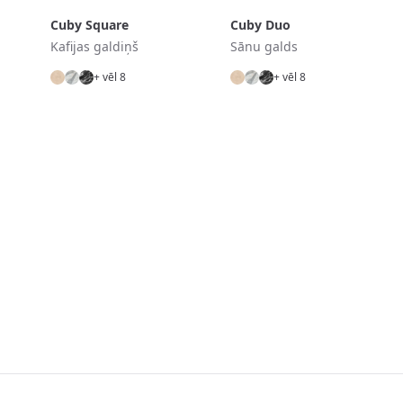
Cuby Square
Cuby Duo
Kafijas galdiņš
Sānu galds
+ vēl 8
+ vēl 8
Footer