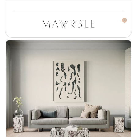
0
Mawrble