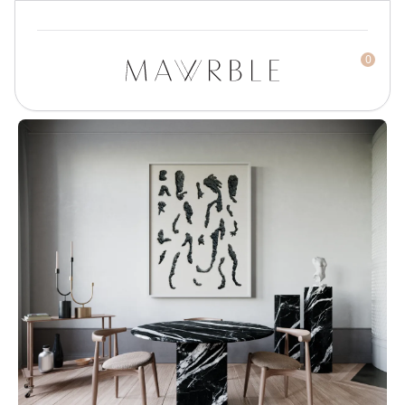
0
Mawrble