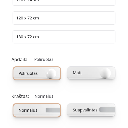
120 x 72 cm
130 x 72 cm
Apdaila:
Poliruotas
Pasirinkite apdailos variantą
Matt
Poliruotas
Kraštas:
Normalus
Pasirinkite krašto parinktį
Suapvalintas
Normalus