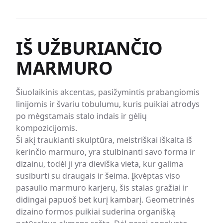
svetainėje pateiktų paveikslėlių.
Prieš pradėdami gaminti stalą, "Mawrble" atsiųsime jums
akmens plokštės nuotrauką, kad įsitikintume, jog akmuo jus
tenkina.
IŠ UŽBURIANČIO
Būkite tikri, kad visada naudosime geriausios kokybės
MARMURO
sandarinimo ir poliravimo produktus, kad užtikrintume
geriausią įmanomą jūsų stalo apdailą ir ilgaamžiškumą.
SKYSČIAI: Ant akmens paviršiaus likę skysčiai gali prasiskverbti
Šiuolaikinis akcentas, pasižymintis prabangiomis
į akmenį, net jei jis yra užsandarintas. Marmuras jautrus
linijomis ir švariu tobulumu, kuris puikiai atrodys
rūgštinėms medžiagoms, pavyzdžiui, citrinų sultims, vynui,
kavai, actui ir kt. Kad išvengtumėte ėsdinimo ar dėmių,
po mėgstamais stalo indais ir gėlių
išsiliejusius skysčius nedelsiant nuvalykite.
kompozicijomis.
ŠILUMOS: Marmuras yra atsparus karščiui, tačiau
Ši akį traukianti skulptūra, meistriškai iškalta iš
rekomenduojame naudoti trivetį arba karštą padėkliuką, kad
apsaugotumėte paviršių nuo karštų keptuvių ar indų.
kerinčio marmuro, yra stulbinanti savo forma ir
VALYMAS: paviršių valykite švelniu akmens valikliu arba
dizainu, todėl ji yra dieviška vieta, kur galima
natūraliu muilu ir šiltu vandeniu. Nenaudokite baliklių ar stiprių
susiburti su draugais ir šeima. Įkvėptas viso
valiklių.
pasaulio marmuro karjerų, šis stalas gražiai ir
Uždengimas: Rekomenduojame marmurą sandarinti kartą per
2 metus, priklausomai nuo naudojimo.
didingai papuoš bet kurį kambarį. Geometrinės
DĖVĖJIMAS: Kaip ir kitos natūralios medžiagos, pavyzdžiui,
dizaino formos puikiai suderina organišką
mediena, marmuras yra akytas ir gali susidaryti dėmės. Kad
išvengtumėte dėmių, išsiliejusius skysčius nedelsiant