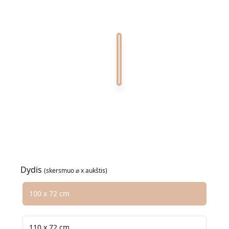
Crema Marfil 100
Calacatta Viola 100
Nero Marquina 100
Coralito 100
Emperador 100
Verde Alpi 100
Verde Guatemala 100
Dydis
(skersmuo ⌀ x aukštis)
Pasirinkite dydžio parinktį
100 x 72 cm
110 x 72 cm