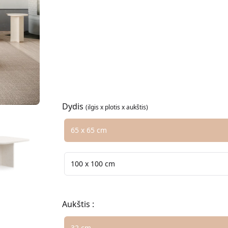
Nero Marquina 0
Coralito 0
Emperador
Dydis
(ilgis x plotis x aukštis)
Pasirinkite dydžio parinktį
65 x 65 cm
100 x 100 cm
Aukštis :
Pasirinkite dydžio parinktį
32 cm