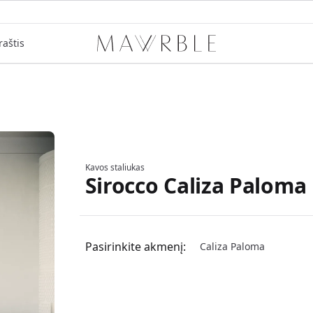
raštis
Mawrble
Kavos staliukas
Sirocco Caliza Paloma
Informacija apie gaminį
Pasirinkite akmenį:
Caliza Paloma
Pasirinkite akmens variantą
Carrara 0
Arabescato 0
Volakas 0