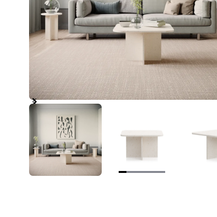
Item
1
of
6
Item
1
of