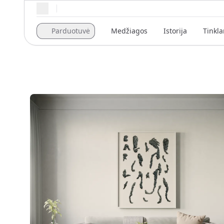
Regioniniai nustatymai
Parduotuvė
Medžiagos
Istorija
Tinkla