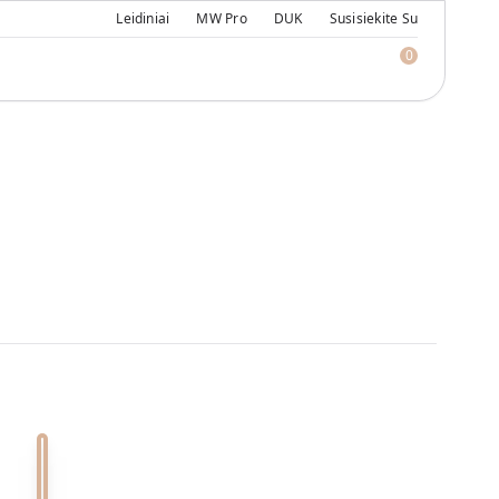
Leidiniai
MW Pro
DUK
Susisiekite Su
0
Caliza Paloma 0
Crema Marfil 0
Calacatta Viola 0