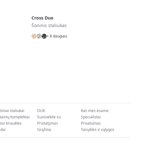
Cross Duo
Šoninis staliukas
+ 8 daugiau
iniai staliukai
DUK
Kas mes esame
tainių komplektai
Susisiekite su
Specialistai
ios kriauklės
Pristatymas
Privatumas
edai
Grąžina
Taisyklės ir sąlygos