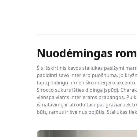
Nuodėmingas rom
Šis išskirtinis kavos staliukas pasižymi mar
padidinti savo interjero puošnumą. Jo kryžmi
taptų didingu ir menišku interjero akcentu.
Sirocco sukurs išties didingą įspūdį. Charak
vienspalviams interjerams prabangos. Puikus
išmatavimų ir atrodo taip pat gražiai tiek 
būtų ramus ir švelnus pojūtis. Staliukas tieki