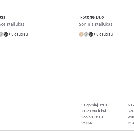
oss
T-Stone Duo
vos staliukas
Šoninis staliukas
+ 8 daugiau
+ 8 daugiau
Valgomieji stalai
Nakt
Kavos staliukai
Sve
Šoniniai stalai
Von
Stulpai
Pri