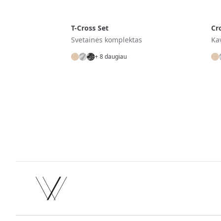
T-Cross Set
Cr
Svetainės komplektas
Ka
+ 8 daugiau
Footer
Facebook
Instagram
Twitter
TikTok