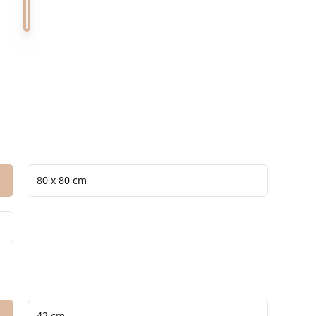
 0
Verde Alpi 0
Verde Guatemala 0
80 x 80 cm
42 cm