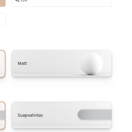
Matt
Suapvalintas