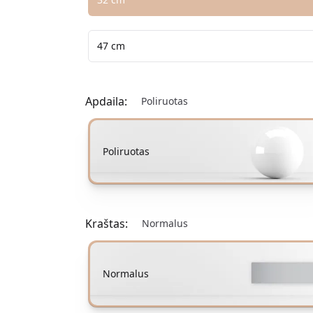
47 cm
Apdaila:
Poliruotas
Pasirinkite apdailos variantą
Poliruotas
Kraštas:
Normalus
Pasirinkite krašto parinktį
Normalus