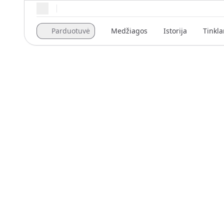
Regioniniai nustatymai
Parduotuvė
Medžiagos
Istorija
Tinkla