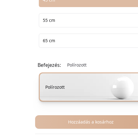
55 cm
65 cm
Befejezés:
Polírozott
Válasszon egy befejezési lehetőséget
Polírozott
Hozzáadás a kosárhoz