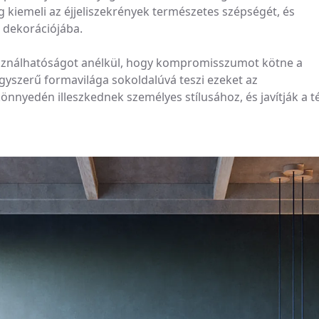
ig kiemeli az éjjeliszekrények természetes szépségét, és
 dekorációjába.
használhatóságot anélkül, hogy kompromisszumot kötne a
 egyszerű formavilága sokoldalúvá teszi ezeket az
önnyedén illeszkednek személyes stílusához, és javítják a t