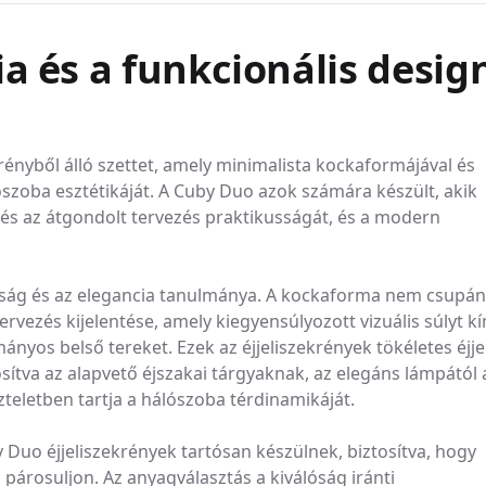
Biztos lehet benne, hogy mindig a legjobb min
biztosítsuk asztalának a lehető legjobb kivitelét
a és a funkcionális desig
FOLYADÉKOK: A kő felületén maradt folyadékok 
márvány érzékeny a savas anyagokra, mint példáu
folyadékokat azonnal törölje fel, hogy elkerülje
HŐ: A márvány hőálló, de javasoljuk, hogy hasz
felületet a forró serpenyőktől vagy edényektől.
rényből álló szettet, amely minimalista kockaformájával és
álószoba esztétikáját. A Cuby Duo azok számára készült, akik
TISZTÍTÁS: A felület tisztításához használjon k
meleg vizet. Ne használjon fehérítőt vagy erős t
és az átgondolt tervezés praktikusságát, és a modern
ZÁRÁS: Javasoljuk, hogy a márványt a használa
POROSÍTÁS: Más természetes anyagokhoz, példá
ság és az elegancia tanulmánya. A kockaforma nem csupán
lehet. A foltok elkerülése érdekében azonnal tör
tervezés kijelentése, amely kiegyensúlyozott vizuális súlyt kí
KARBANTÁS: A márvány viszonylag puha kő, és k
ányos belső tereket. Ezek az éjjeliszekrények tökéletes éjjel
megvédje a felületet a karcolásoktól.
osítva az alapvető éjszakai tárgyaknak, az elegáns lámpától 
zteletben tartja a hálószoba térdinamikáját.
Duo éjjeliszekrények tartósan készülnek, biztosítva, hogy
 párosuljon. Az anyagválasztás a kiválóság iránti