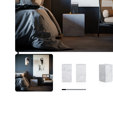
Item
1
of
6
Item
1
of