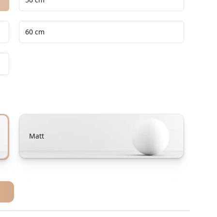
60 cm
Matt