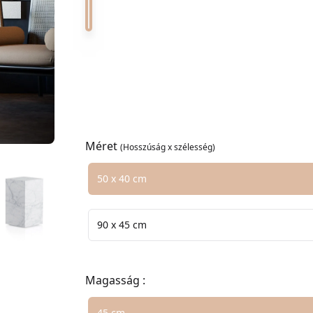
Nero Marquina 0
Coralito 0
Emperador
Méret
(Hosszúság x szélesség)
Válasszon méretválasztékot
50 x 40 cm
90 x 45 cm
Magasság :
Válasszon méretválasztékot
45 cm