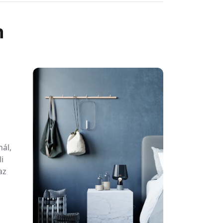
őségű tömítő és polírozó termékeket használjuk, hogy
 és tartósságát.
n
behatolhatnak a kőbe, még akkor is, ha le van zárva. A
l a citromlé, bor, kávé, ecet stb. A kiömlött
 a marást vagy a foltosodást.
náljon egy alátétet vagy forró alátétet, hogy megvédje a
őre való enyhe tisztítószert vagy természetes szappant és
isztítószereket.
t függvényében 2 évente egyszer zárjuk le.
ul a fához hasonlóan a márvány is porózus és foltos
ölje fel a kiömlött folyadékot.
nál,
arcolódhat. Használjon alátéteket és alátéteket, hogy
i
az