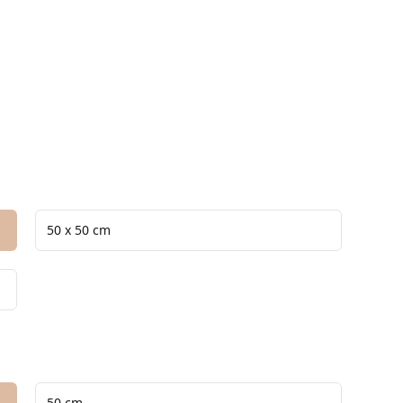
 0
Verde Alpi 0
Verde Guatemala 0
50 x 50 cm
50 cm