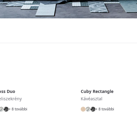
oss Duo
Cuby Rectangle
eliszekrény
Kávéasztal
+ 8 további
+ 8 további