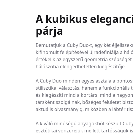
A kubikus eleganci
párja
Bemutatjuk a Cuby Duo-t, egy két éjjeliszek
kifinomult felépítésével újradefiniálja a h
értékelik az egyszerű geometria szépségét 
hálószoba elengedhetetlen kiegészítője.
A Cuby Duo minden egyes asztala a pontos
stilisztikai választás, hanem a funkcionális 
és kiegészíti mind a kortárs, mind a hagyom
társként szolgálnak, bőséges felületet bizt
aktuális olvasmányig, miközben a lábtér tis
A kiváló minőségű anyagokból készült Cuby 
esztétikai vonzerejük mellett tartósságuk is