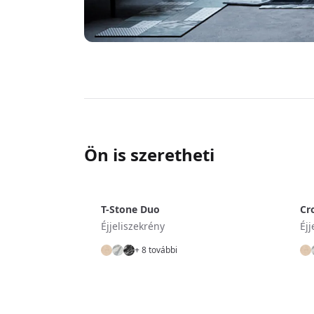
Ön is szeretheti
T-Stone Duo
Cr
Éjjeliszekrény
Éjj
+ 8 további