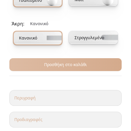
Γυαλισμένο
Άκρη:
Κανονικό
Επιλέξτε μια επιλογή ακμής
Στρογγυλεμένο
Κανονικό
Προσθήκη στο καλάθι
Πρόσθετες λεπτομέρειες
Περιγραφή
Συνδυάστε την ομορφιά και τη λειτουργικότητα με την
απολαυστική υπόθεση του τραπεζιού σαλονιού Sirocco που
προσφέρει εξαιρετικό σχεδιασμό.
Προδιαγραφές
Υλικό:
Caliza Paloma