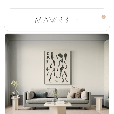
0
Mawrble