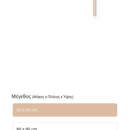
Crema Marfil 0
Calacatta Viola 0
Nero Marquina 0
Coralito 0
Emperador 0
Verde Alpi 0
Verde Guatemala 0
Μέγεθος
(Μήκος x Πλάτος x Ύψος)
Επιλέξτε μια επιλογή μεγέθους
65 x 65 cm
80 x 80 cm