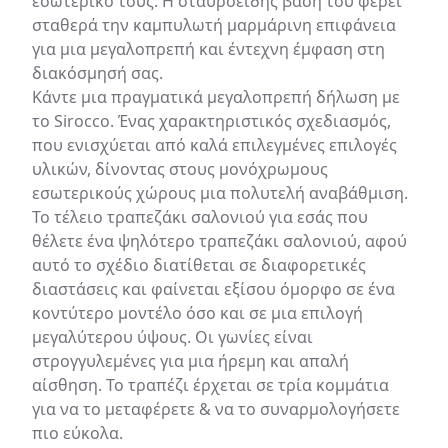
εσωτερικό τους. Η σταυροειδής βάση του φέρει
ουσίες, όπως ο χυμός λεμονιού, το κρασί, ο καφές, το ξύδι
σταθερά την καμπυλωτή μαρμάρινη επιφάνεια
κ.λπ. Σκουπίστε αμέσως τις διαρροές για να αποφύγετε τη
για μια μεγαλοπρεπή και έντεχνη έμφαση στη
χάραξη ή τη δημιουργία λεκέδων.
διακόσμησή σας.
ΘΕΡΜΟΤΗΤΑ: Το μάρμαρο είναι ανθεκτικό στη θερμότητα,
αλλά συνιστούμε να χρησιμοποιείτε ένα υποβραχιόνιο ή ένα
Κάντε μια πραγματικά μεγαλοπρεπή δήλωση με
θερμό μαξιλάρι για την προστασία της επιφάνειας από καυτά
το Sirocco. Ένας χαρακτηριστικός σχεδιασμός,
τηγάνια ή πιάτα.
που ενισχύεται από καλά επιλεγμένες επιλογές
ΚΑΘΑΡΙΣΜΟΣ: Χρησιμοποιήστε ένα ήπιο καθαριστικό για
πέτρα ή φυσικό σαπούνι και ζεστό νερό για να καθαρίσετε την
υλικών, δίνοντας στους μονόχρωμους
επιφάνεια. Μην χρησιμοποιείτε χλωρίνη ή ισχυρά
εσωτερικούς χώρους μια πολυτελή αναβάθμιση.
καθαριστικά.
Το τέλειο τραπεζάκι σαλονιού για εσάς που
ΣΦΡΑΓΙΣΜΑ: Συνιστούμε το σφράγισμα του μαρμάρου μία
φορά κάθε 2 χρόνια, ανάλογα με τη χρήση.
θέλετε ένα ψηλότερο τραπεζάκι σαλονιού, αφού
ΣΤΡΩΣΗ: Όπως και άλλα φυσικά υλικά, όπως το ξύλο, το
αυτό το σχέδιο διατίθεται σε διαφορετικές
μάρμαρο είναι πορώδες και μπορεί να λεκιάσει. Σκουπίστε
διαστάσεις και φαίνεται εξίσου όμορφο σε ένα
αμέσως τις διαρροές για να αποφύγετε τους λεκέδες.
κοντύτερο μοντέλο όσο και σε μια επιλογή
Γδαρσίματα: Το μάρμαρο είναι μια σχετικά μαλακή πέτρα και
μπορεί να γδαρθεί. Χρησιμοποιήστε σουβέρ και σουβέρ για να
μεγαλύτερου ύψους. Οι γωνίες είναι
προστατέψετε την επιφάνεια από γρατζουνιές.
στρογγυλεμένες για μια ήρεμη και απαλή
αίσθηση. Το τραπέζι έρχεται σε τρία κομμάτια
για να το μεταφέρετε & να το συναρμολογήσετε
πιο εύκολα.